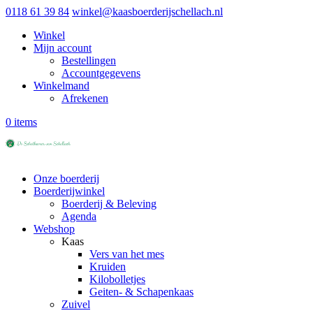
0118 61 39 84
winkel@kaasboerderijschellach.nl
Winkel
Mijn account
Bestellingen
Accountgegevens
Winkelmand
Afrekenen
0 items
Onze boerderij
Boerderijwinkel
Boerderij & Beleving
Agenda
Webshop
Kaas
Vers van het mes
Kruiden
Kilobolletjes
Geiten- & Schapenkaas
Zuivel