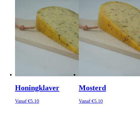
Honingklaver
Mosterd
Vanaf
€
5.10
Vanaf
€
5.10