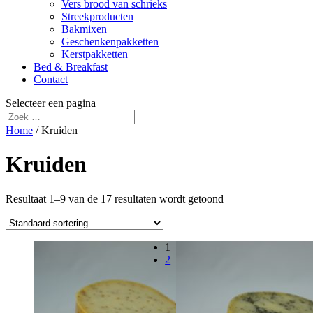
Vers brood van schrieks
Streekproducten
Bakmixen
Geschenkenpakketten
Kerstpakketten
Bed & Breakfast
Contact
Selecteer een pagina
Home
/ Kruiden
Kruiden
Resultaat 1–9 van de 17 resultaten wordt getoond
1
2