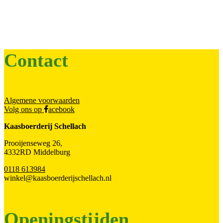
Contact
Algemene voorwaarden
Volg ons op
acebook
Kaasboerderij Schellach
Prooijenseweg 26,
4332RD Middelburg
0118 613984
winkel@kaasboerderijschellach.nl
Openingstijden